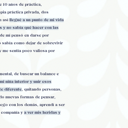
 10 años de práctica,
opia práctica privada, dos
n así
llegué a un punto de mi vida
s y no sabía qué hacer con las
de mí pensó en darse por
o sabía como dejar de sobrevivir
 y me sentía poco valiosa por
 mental, de buscar un balance e
i niña interior y unir esos
e diferente
, quitando personas,
ndo nuevas formas de pensar,
uego con los demás, aprendí a ser
i compañía y
a ver mis heridas y