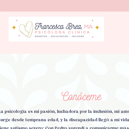
ontacto
Conóceme
La psicología es mi pasión, luchadora por la inclusión, mi am
surge desde temprana edad, y la discapacidad llegó a mi vid
tiene autismo severo; Con Pedro aprendí a comunicarme más 