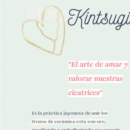
Story
Kintsug
"El arte de amar y
valorar nuestras
cicatrices"
Es la práctica japonesa de
unir los
trozos de cerámica rota con oro
,
Read More